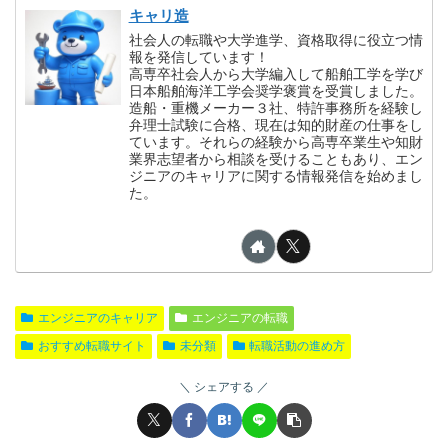
キャリ造
社会人の転職や大学進学、資格取得に役立つ情
報を発信しています！
高専卒社会人から大学編入して船舶工学を学び
日本船舶海洋工学会奨学褒賞を受賞しました。
造船・重機メーカー３社、特許事務所を経験し
弁理士試験に合格、現在は知的財産の仕事をし
ています。それらの経験から高専卒業生や知財
業界志望者から相談を受けることもあり、エン
ジニアのキャリアに関する情報発信を始めまし
た。
エンジニアのキャリア
エンジニアの転職
おすすめ転職サイト
未分類
転職活動の進め方
シェアする