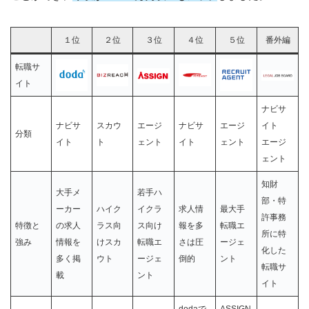
１位
２位
３位
４位
５位
番外編
転職サ
イト
ナビサ
ナビサ
スカウ
エージ
ナビサ
エージ
イト
分類
イト
ト
ェント
イト
ェント
エージ
ェント
知財
大手メ
若手ハ
部・特
ーカー
ハイク
イクラ
求人情
最大手
許事務
特徴と
の求人
ラス向
ス向け
報を多
転職エ
所に特
強み
情報を
けスカ
転職エ
さは圧
ージェ
化した
多く掲
ウト
ージェ
倒的
ント
転職サ
載
ント
イト