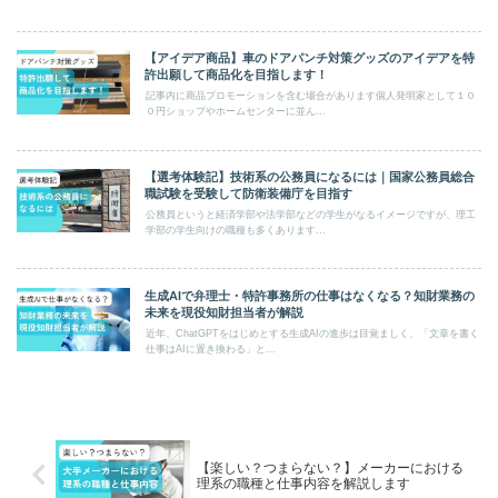
【アイデア商品】車のドアパンチ対策グッズのアイデアを特
許出願して商品化を目指します！
記事内に商品プロモーションを含む場合があります個人発明家として１０
０円ショップやホームセンターに並ん...
【選考体験記】技術系の公務員になるには｜国家公務員総合
職試験を受験して防衛装備庁を目指す
公務員というと経済学部や法学部などの学生がなるイメージですが、理工
学部の学生向けの職種も多くあります...
生成AIで弁理士・特許事務所の仕事はなくなる？知財業務の
未来を現役知財担当者が解説
近年、ChatGPTをはじめとする生成AIの進歩は目覚ましく、「文章を書く
仕事はAIに置き換わる」と...
【楽しい？つまらない？】メーカーにおける
理系の職種と仕事内容を解説します