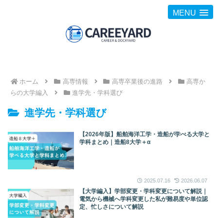
MENU
ホーム
高専情報
高専卒業後の進路
高専か
らの大学編入
進学先・学科選び
進学先・学科選び
【2026年版】船舶海洋工学・造船が学べる大学と
学科まとめ｜造船8大学＋α
2025.07.16
2026.06.07
【大学編入】学部変更・学科変更について解説｜
電気から機械へ学科変更した私が難易度や単位認
定、忙しさについて解説