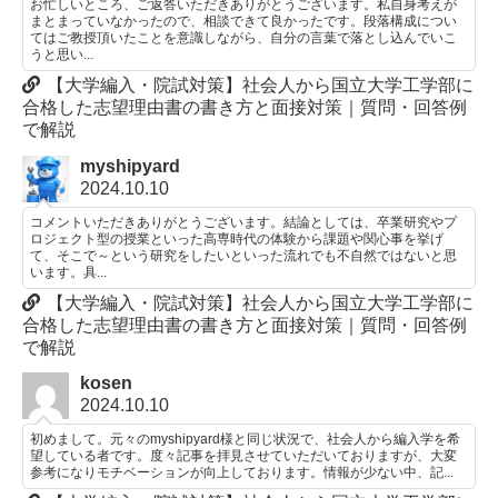
お忙しいところ、ご返答いただきありがとうございます。私自身考えが
まとまっていなかったので、相談できて良かったです。段落構成につい
てはご教授頂いたことを意識しながら、自分の言葉で落とし込んでいこ
うと思い...
【大学編入・院試対策】社会人から国立大学工学部に
合格した志望理由書の書き方と面接対策｜質問・回答例
で解説
myshipyard
2024.10.10
コメントいただきありがとうございます。結論としては、卒業研究やプ
ロジェクト型の授業といった高専時代の体験から課題や関心事を挙げ
て、そこで～という研究をしたいといった流れでも不自然ではないと思
います。具...
【大学編入・院試対策】社会人から国立大学工学部に
合格した志望理由書の書き方と面接対策｜質問・回答例
で解説
kosen
2024.10.10
初めまして。元々のmyshipyard様と同じ状況で、社会人から編入学を希
望している者です。度々記事を拝見させていただいておりますが、大変
参考になりモチベーションが向上しております。情報が少ない中、記...