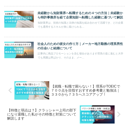
未経験から知財業界へ転職するための４つの方法｜未経験か
ら特許事務所を経て企業知財へ転職した経験に基づいて解説
知財業界は、技術の知識と法律の知識を組み合わせて活躍でき、どの企業
でも通用するスキルが身に着けられる...
社会人のための彼女の作り方｜メーカー地方勤務の理系男性
の出会いと結婚について
記事内に商品プロモーションを含む場合があります理系の道に進むと大学
でも周囲は男ばかり、そのまま、メー...
【就職・転職で困らない！】理系がTOEICで
７００点を目指すおすすめ参考書と勉強法｜
３３０から７３５へスコアアップ！
【特徴と弱点は？】クラッシャー上司の部下
になり退職した私がその特徴と対策について
解説します