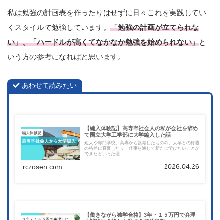
私は勉強の計画表を作ったりはせずに日々これを実践してい
くスタイルで勉強しています。
「勉強の計画が立てられな
い」、「ハードルが高くてなかなか勉強を始められない」
と
いう方の参考になればと思います。
あわせて読みたい
【編入体験記】高専卒社会人の私が会社を辞め
て国立大学工学部に大学編入した話
短大や専門学校、高専から就職したものの、大卒との待遇
の格差に直面したり、仕事を通じて新たに学びたいことが
できたといった理...
2026.04.26
rczosen.com
【働きながら独学合格】3年・１５万円で弁理