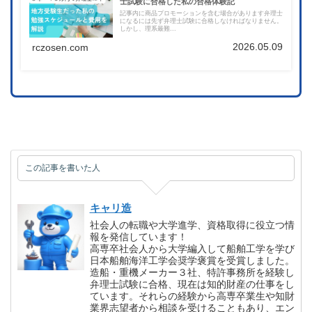
士試験に合格した私の合格体験記
記事内に商品プロモーションを含む場合があります弁理士
になるには先ず弁理士試験に合格しなければなりません。
しかし、理系最難...
2026.05.09
rczosen.com
この記事を書いた人
キャリ造
社会人の転職や大学進学、資格取得に役立つ情
報を発信しています！
高専卒社会人から大学編入して船舶工学を学び
日本船舶海洋工学会奨学褒賞を受賞しました。
造船・重機メーカー３社、特許事務所を経験し
弁理士試験に合格、現在は知的財産の仕事をし
ています。それらの経験から高専卒業生や知財
業界志望者から相談を受けることもあり、エン