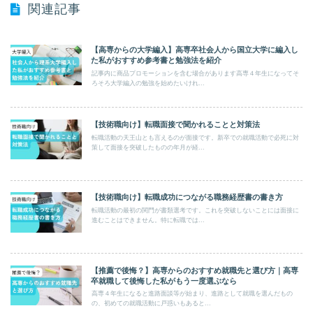
関連記事
【高専からの大学編入】高専卒社会人から国立大学に編入し
た私がおすすめ参考書と勉強法を紹介
記事内に商品プロモーションを含む場合があります高専４年生になってそ
ろそろ大学編入の勉強を始めたいけれ...
【技術職向け】転職面接で聞かれることと対策法
転職活動の天王山とも言えるのが面接です。新卒での就職活動で必死に対
策して面接を突破したものの年月が経...
【技術職向け】転職成功につながる職務経歴書の書き方
転職活動の最初の関門が書類選考です。これを突破しないことには面接に
進むことはできません。特に転職では...
【推薦で後悔？】高専からのおすすめ就職先と選び方｜高専
卒就職して後悔した私がもう一度選ぶなら
高専４年生になると進路面談等が始まり、進路として就職を選んだもの
の、初めての就職活動に戸惑いもあると...