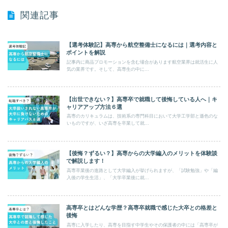
関連記事
【選考体験記】高専から航空整備士になるには｜選考内容と
ポイントを解説
記事内に商品プロモーションを含む場合があります航空業界は就活生に人
気の業界です。そして、高専生の中に...
【出世できない？】高専卒で就職して後悔している人へ｜キ
ャリアアップ方法６選
高専のカリキュラムは、技術系の専門科目において大学工学部と遜色のな
いものですが、いざ高専を卒業して就...
【後悔？ずるい？】高専からの大学編入のメリットを体験談
で解説します！
高専卒業後の進路として大学編入が挙げられますが、「試験勉強」や「編
入後の学生生活」、「大学卒業後に就...
高専卒とはどんな学歴？高専卒就職で感じた大卒との格差と
後悔
高専に入学したり、高専を目指す中学生やその保護者の中には「高専卒が