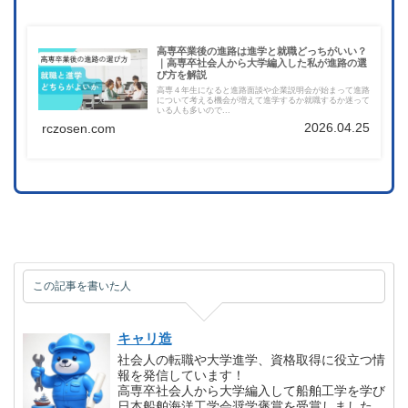
高専卒業後の進路は進学と就職どっちがいい？
｜高専卒社会人から大学編入した私が進路の選
び方を解説
高専４年生になると進路面談や企業説明会が始まって進路
について考える機会が増えて進学するか就職するか迷って
いる人も多いので...
2026.04.25
rczosen.com
この記事を書いた人
キャリ造
社会人の転職や大学進学、資格取得に役立つ情
報を発信しています！
高専卒社会人から大学編入して船舶工学を学び
日本船舶海洋工学会奨学褒賞を受賞しました。