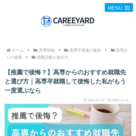
MENU
ホーム
高専情報
高専卒業後の進路
高専か
らの就職
就職活動の進め方
【推薦で後悔？】高専からのおすすめ就職先
と選び方｜高専卒就職して後悔した私がもう
一度選ぶなら
2024.09.22
2025.12.31