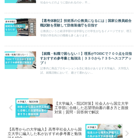
社会からどのように扱われるのか」不...
【選考体験記】技術系の公務員になるには｜国家公務員総合
職試験を受験して防衛装備庁を目指す
公務員というと経済学部や法学部などの学生がなるイメージですが、理工
学部の学生向けの職種も多くあります...
【就職・転職で困らない！】理系がTOEICで７００点を目指
すおすすめ参考書と勉強法｜３３０から７３５へスコアアッ
プ！
記事内に商品プロモーションを含む場合があります大学編入、大学院入
試、就職活動において、避けて通れない...
【大学編入・院試対策】社会人から国立大学
工学部に合格した志望理由書の書き方と面接
対策｜質問・回答例で解説
【高専からの大学編入】高専卒社会人から国
立大学に編入した私がおすすめ参考書と勉強
法を紹介